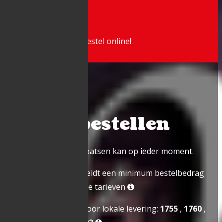
La Romantica
Zin in lekkere pizza? Bestel online!
Online bestellen
Online bestellingen plaatsen kan op ieder moment.
Bij levering aan huis geldt een minimum bestelbedrag
van € 20,00. Bekijk onze tarieven
Mogelijke postcodes voor lokale levering:
1755
,
1760
,