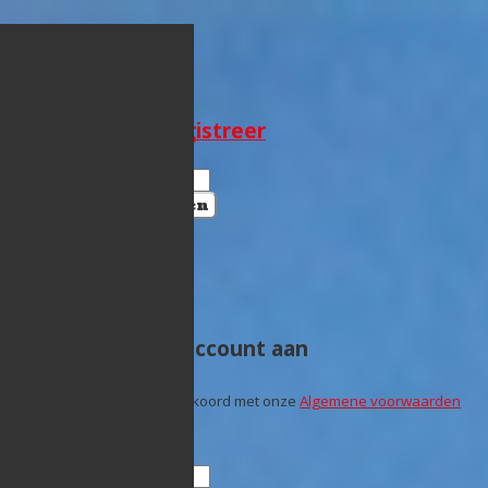
Aanmelden
×
Meld je aan of
registreer
Aanmelden
Sluiten
Registreer
×
Maak een nieuw account aan
Door te registreren ga je akkoord met onze
Algemene voorwaarden
en
Privacybeleid
.