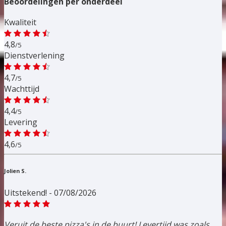
Beoordelingen per onderdeel
Kwaliteit
4,8
/5
Dienstverlening
4,7
/5
Wachttijd
4,4
/5
Levering
4,6
/5
Jolien S.
Uitstekend! - 07/08/2026
Veruit de beste pizza's in de buurt! Levertijd was zoals