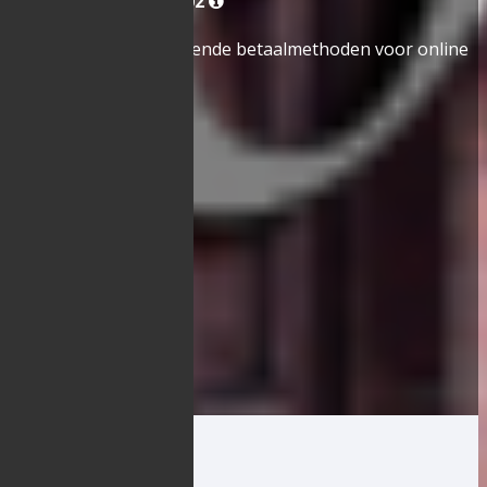
1761
,
1770
,
9400
,
9402
Wij accepteren de volgende betaalmethoden voor online
bestellingen:
Beschikbare straten
×