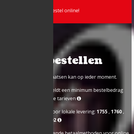
Zin in lekkere pizza? Bestel online!
Online bestellen
Online bestellingen plaatsen kan op ieder moment.
Bij levering aan huis geldt een minimum bestelbedrag
van € 20,00. Bekijk onze tarieven
Mogelijke postcodes voor lokale levering:
1755
,
1760
,
1761
,
1770
,
9400
,
9402
Wij accepteren de volgende betaalmethoden voor online