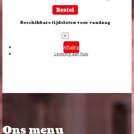
Bestel
Beschikbare tijdsloten voor vandaag
×
Afhaling
Levering aan huis
Ons menu