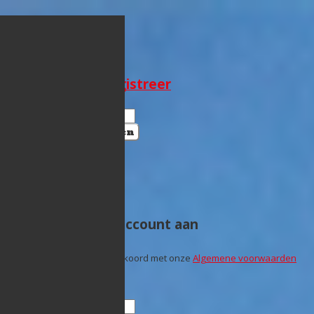
Aanmelden
×
Meld je aan of
registreer
Aanmelden
Sluiten
Registreer
×
Maak een nieuw account aan
Door te registreren ga je akkoord met onze
Algemene voorwaarden
en
Privacybeleid
.