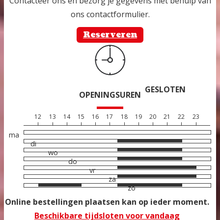
Contacteer ons en bezorg je gegevens met behulp van
ons contactformulier.
Reserveren
GESLOTEN
OPENINGSUREN
12
13
14
15
16
17
18
19
20
21
22
23
ma
di
wo
do
vr
za
zo
Online bestellingen plaatsen kan op ieder moment.
Beschikbare tijdsloten voor vandaag