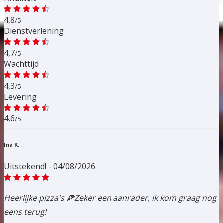
4,8
/5
Dienstverlening
4,7
/5
Wachttijd
4,3
/5
Levering
4,6
/5
Ina K.
Uitstekend! - 04/08/2026
Heerlijke pizza's 🍕Zeker een aanrader, ik kom graag nog
eens terug!